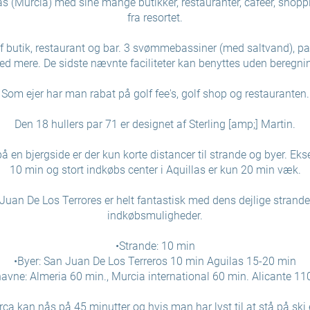
as (Murcia) med sine mange butikker, restauranter, cafeer, shopp
fra resortet.
f butik, restaurant og bar. 3 svømmebassiner (med saltvand), p
d mere. De sidste nævnte faciliteter kan benyttes uden beregni
Som ejer har man rabat på golf fee's, golf shop og restauranten.
Den 18 hullers par 71 er designet af Sterling [amp;] Martin.
 en bjergside er der kun korte distancer til strande og byer. E
10 min og stort indkøbs center i Aquillas er kun 20 min væk.
uan De Los Terrores er helt fantastisk med dens dejlige strande,
indkøbsmuligheder.
•Strande: 10 min
•Byer: San Juan De Los Terreros 10 min Aguilas 15-20 min
havne: Almeria 60 min., Murcia international 60 min. Alicante 11
a kan nås på 45 minutter og hvis man har lyst til at stå på ski e