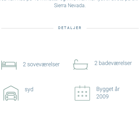
Sierra Nevada.
DETALJER
2 badeværelser
2 soveværelser
Bygget år
syd
2009