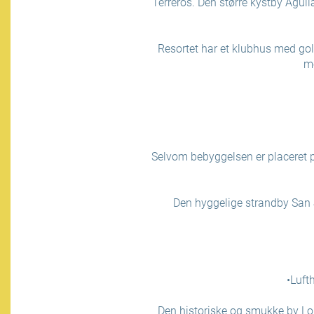
Terreros. Den større kystby Aguil
Resortet har et klubhus med gol
me
Selvom bebyggelsen er placeret på
Den hyggelige strandby San J
•Luft
Den historiske og smukke by Lorc