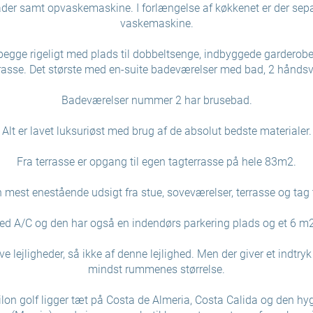
der samt opvaskemaskine. I forlængelse af køkkenet er der se
vaskemaskine.
egge rigeligt med plads til dobbeltsenge, indbyggede garderober
rasse. Det største med en-suite badeværelser med bad, 2 håndsv
Badeværelser nummer 2 har brusebad.
Alt er lavet luksuriøst med brug af de absolut bedste materialer.
Fra terrasse er opgang til egen tagterrasse på hele 83m2.
n mest enestående udsigt fra stue, soveværelser, terrasse og tag 
d A/C og den har også en indendørs parkering plads og et 6 m2
ve lejligheder, så ikke af denne lejlighed. Men der giver et indtryk
mindst rummenes størrelse.
lon golf ligger tæt på Costa de Almeria, Costa Calida og den hy