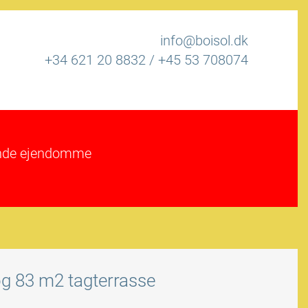
info@boisol.dk
+34 621 20 8832
/
+45 53 708074
rende ejendomme
og 83 m2 tagterrasse