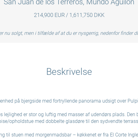
San Juan de los Terreros, Mundo Aguilón
214,900 EUR / 1,611,750 DKK
r nu solgt, men i tilfælde af at du er nysgerrig, nedenfor finder 
Beskrivelse
enhed på bjergside med fortryllende panorama udsigt over Pulp
s lejlighed er stor og luftig med masser af udendørs plads. Den 
pise/opholdstue med dobbelte glasdøre til den sydvendte terrass
g til stuen med morgenmadsbar – køkkenet er fra El Corte Ingles