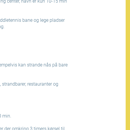
ing center, havn er kun 10-15 min
addletennis bane og lege pladser
ng.
ksempelvis kan strande nås på bare
 strandbarer, restauranter og
0 min.
r der omkring 3 timers kørsel til