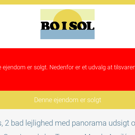
e ejendom er solgt. Nedenfor er et udvalg at tilsva
Denne ejendom er solgt
, 2 bad lejlighed med panorama udsigt 