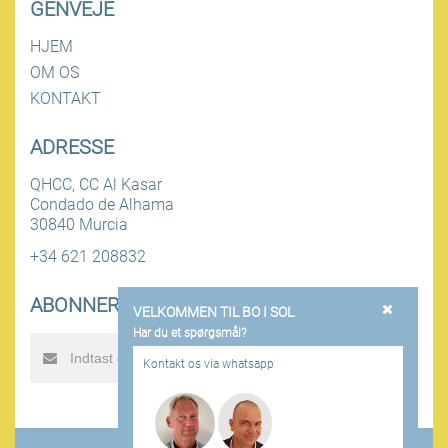
GENVEJE
HJEM
OM OS
KONTAKT
ADRESSE
QHCC, CC Al Kasar
Condado de Alhama
30840 Murcia
+34 621 208832
ABONNER PÅ NYHEDSBREV
VELKOMMEN TIL BO I SOL
Har du et spørgsmål?
SEND
Kontakt os via whatsapp