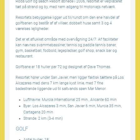
Roda Golf og Beach Resort åbnede i 2006, resortet er velplaceret
tæt på strand og by, med nem adgang til motorvejs netværk.
Resortets bebyggelse ligger ud til/rundt om den ene halvdel af
golfbanen og består af af villaer, dobbelt huse samt 3 og 4
værelses lejligheder.
Det er et aflukket område med overvågning 24/7. Af faciliteter
kan nævnes svømmebassiner, tennis og paddle tennis baner,
gym, basketball, fodbold, legepladser, golf shop, snack bar og
restaurant.
Golfbane er 18 huller par 72 og designet af Dave Thomas.
Resortet hører under San Javier, men ligger faktisk tættere på Los
Alcazares med dens 7 km lange kyst linie, med 7 fine
badestrande liggende ud til saltvands søen Mar Menor.
Lufthavne: Murcia International 25 min., Alicante 60 min
Byer: Los Alcazares 3 min, San Javier 6 min, Murcia 35 min,
Cartagena 20 min
Strande: 2 km (3-4 min)
GOLF
Antal huller: 18