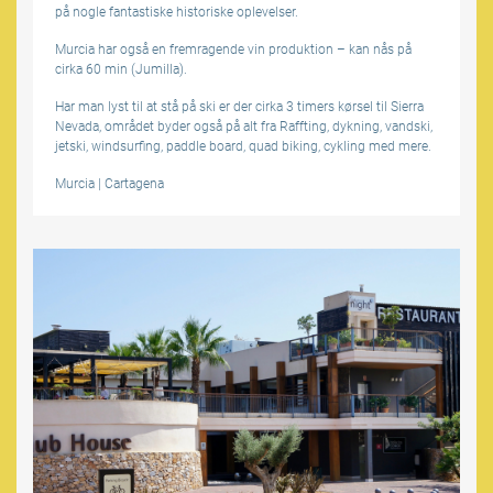
på nogle fantastiske historiske oplevelser.
Murcia har også en fremragende vin produktion – kan nås på
cirka 60 min (Jumilla).
Har man lyst til at stå på ski er der cirka 3 timers kørsel til Sierra
Nevada, området byder også på alt fra Raffting, dykning, vandski,
jetski, windsurfing, paddle board, quad biking, cykling med mere.
Murcia
|
Cartagena