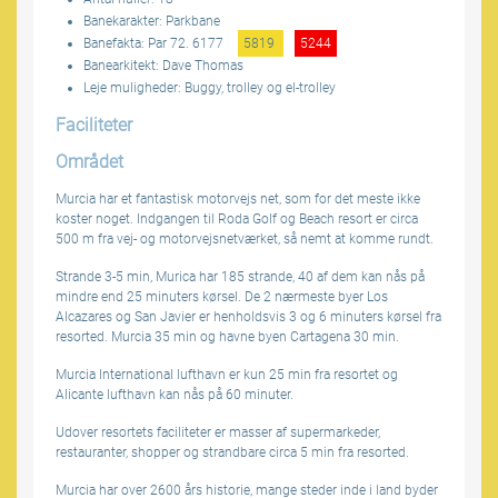
Banekarakter: Parkbane
Banefakta: Par 72. 6177
5819
5244
Banearkitekt: Dave Thomas
Leje muligheder: Buggy, trolley og el-trolley
Faciliteter
Området
Murcia har et fantastisk motorvejs net, som for det meste ikke
koster noget. Indgangen til Roda Golf og Beach resort er circa
500 m fra vej- og motorvejsnetværket, så nemt at komme rundt.
Strande 3-5 min, Murica har 185 strande, 40 af dem kan nås på
mindre end 25 minuters kørsel. De 2 nærmeste byer Los
Alcazares og San Javier er henholdsvis 3 og 6 minuters kørsel fra
resorted. Murcia 35 min og havne byen Cartagena 30 min.
Murcia International lufthavn er kun 25 min fra resortet og
Alicante lufthavn kan nås på 60 minuter.
Udover resortets faciliteter er masser af supermarkeder,
restauranter, shopper og strandbare circa 5 min fra resorted.
Murcia har over 2600 års historie, mange steder inde i land byder