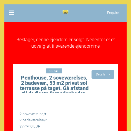
Enquire
Beklager, denne ejendom er solgt. Nedenfor er et
udvalg at tilsvarende ejendomme
00€
277,900€
FOR SALE
Details
Penthouse, 2 soveværelses,
2 badevær., 53 m2 privat sol
terrasse på taget. Gå afstand
til de fleste fornødenheder.
2 soveværelse/r
2
2 badeværelse/r
2
277,900 EUR
2
LÆS MERE
LÆS 