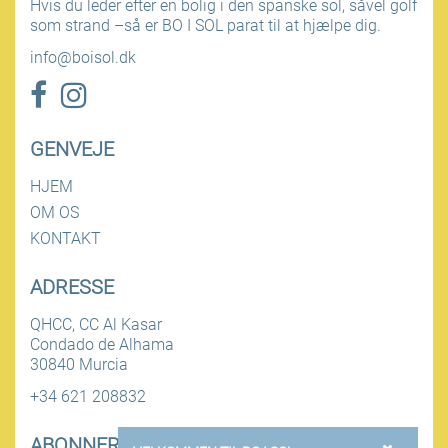
Hvis du leder efter en bolig i den spanske sol, såvel golf
som strand –så er BO I SOL parat til at hjælpe dig.
info@boisol.dk
GENVEJE
HJEM
OM OS
KONTAKT
ADRESSE
QHCC, CC Al Kasar
Condado de Alhama
30840 Murcia
+34 621 208832
ABONNER PÅ NYHEDSBREV