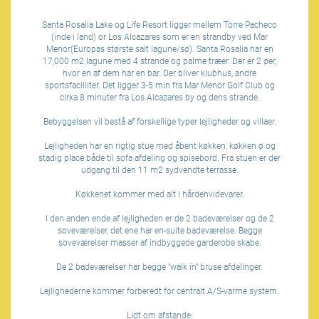
Santa Rosalia Lake og Life Resort ligger mellem Torre Pacheco
(inde i land) or Los Alcazares som er en strandby ved Mar
Menor(Europas største salt lagune/sø). Santa Rosalia har en
17,000 m2 lagune med 4 strande og palme træer. Der er 2 øer,
hvor en af dem har en bar. Der bliver klubhus, andre
sportsfacilliter. Det ligger 3-5 min fra Mar Menor Golf Club og
cirka 8 minuter fra Los Alcazares by og dens strande.
Bebyggelsen vil bestå af forskellige typer lejligheder og villaer.
Lejligheden har en rigtig stue med åbent køkken, køkken ø og
stadig place både til sofa afdeling og spisebord. Fra stuen er der
udgang til den 11 m2 sydvendte terrasse.
Køkkenet kommer med alt i hårdehvidevarer.
I den anden ende af lejligheden er de 2 badeværelser og de 2
soveværelser, det ene har en-suite badeværelse. Begge
soveværelser masser af indbyggede garderobe skabe.
De 2 badeværelser har begge "walk in" bruse afdelinger.
Lejlighederne kommer forberedt for centralt A/S-varme system.
Lidt om afstande: