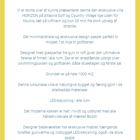
Vi er stolte over at kunne præsenterer denne den eksklusive villa
HORIZON på Altaona Golf og Country Village lige uden for
Murcia, tæt på lufthavn og kun 20 min fra stort udvalg af
strande.
Det minimalistiske og eksklusive design passer perfekt til
miljøet, 1st linje til golfbanen.
Designet med glaspartier fra gulv til loft giver den ultimative
følelse af frihed i alle rum. Der er en enestående udsigt over
swimmingpoolen og golfbanen, både stueetagen og første sal.
Grunden er på hele 1000 m2.
Denne luksuriøse villa er naturligvis bygget og færdig gjort i de
allerbedste materialer.
LED-belysning i alle rum.
Det moderne køkken er helt i hvidt og udstyret med alle
hårdehvidevare af mærket Bosch
Designer badeværelser har eksklusive møbler, hængende
toiletter, gulvvarme og indbygget LED-belysning, også i de store
spejle.