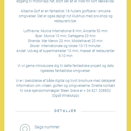
adgang til motorvejs net, stort set alt er inde for kort rækkevide.
Altaona Golf er en fantastisk 18 hullers golfbane i smukke
omgivelser. Det er ogsa dejligt nyt klubhus med pro-shop og
restaurant/bar.
Lufthavne: Murcia International 8 min, Alicante 50 min
Byer: Murcia 10 min, Cartagena 20 min
Strande: Mar Menor 20 min, Middelhavet 20 min.
Skoler: Internationale og lokale 10-15 minuter.
Andet: Udvalg af supermarkeder 10 min, masser af restauranter
5-10 min
Vi vil gerne introducere dig til dette fantastiske projekt og dets
ligeledes fantastiske omgivelser.
Vi er i besiddelse af både digital og trykt brochure med detaljeret
information om villaen, golfen og omgivelserne. Direkte kontakt
til lokal ejendomsmægler Steen Greve er + 34 621 208832
(Også WhatsApp)
DETALJER
Sags nummer