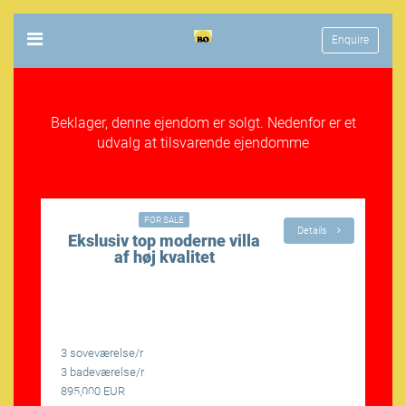
Enquire
Beklager, denne ejendom er solgt. Nedenfor er et
udvalg at tilsvarende ejendomme
00€
895,000€
FOR SALE
Details
Ekslusiv top moderne villa
af høj kvalitet
3 soveværelse/r
4
3 badeværelse/r
4
895,000 EUR
1
LÆS MERE
LÆS 