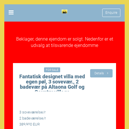
Enquire
Beklager, denne ejendom er solgt. Nedenfor er et
udvalg at tilsvarende ejendomme
00€
389,900€
FOR SALE
Details
Fantatisk designet villa med
egen pøl, 3 sovevær., 2
v
badevær på Altaona Golf og
Country village
3 soveværelse/r
3
2 badeværelse/r
2
389,900 EUR
5
LÆS MERE
LÆS 