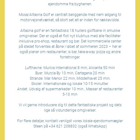
ejendomme fra bygherren.
Mosa/Altaona Golf er centralt beliggende med nem adgang til
motorvejsnetværket, så stort set alt er inden for rækkevidde.
Altaona golf er en fantastisks 18 hullers golfbane in smukke
omgivelser. Der er også et flot nyt klubhus med alle faciliteter
inklusive pro-shop, restaurant og bar. Det kommercielle center
på stedet forventes at åbne i løbet af sommeren 2023 – her er
også planer om restauranter, is bar, take-a-way pizza og andre
forretninger.
Lufthavne: Murcia International 8 min, Alicante 50 min
Byer: Murcia By 10 min, Cartagena 20 min
Strande: Mar Menor 22 min, Middelhavet 25 min.
Skoler: Internationale og lokale 10-15 minutter.
Andet: Udvalg af supermarkeder 10 min., Masser af restauranter
5-10 min
Vi vil gerne introducere dig til dette fantastiske projekt og dets
lige så vidunderlige omgivelser.
For flere detaljer, kontakt venligst vores lokale ejendomsmægler
Steen på +34 621 208832 (også WhatsApp)