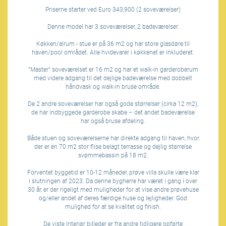
Priserne starter ved Euro 343,900 (2 soveværelser)
Denne model har 3 soveværelser, 2 badeværelser.
Køkken/alrum - stue er på 36 m2 og har store glasdøre til
haven/pool området. Alle hvidevarer i køkkenet er inkluderet.
”Master” soveværelset er 16 m2 og har et walk-in garderoberum
med videre adgang til det dejlige badeværelse med dobbelt
håndvask og walk-in bruse område.
De 2 andre soveværelser har også gode størrelser (cirka 12 m2),
de har indbyggede garderobe skabe – det andet badeværelse
har også bruse afdeling.
Både stuen og soveværelserne har direkte adgang til haven, hvor
der er en 70 m2 stor flise belagt terrasse og dejlig størrelse
svømmebassin på 18 m2.
Forventet byggetid er 10-12 måneder, prøve villa skulle være klar
i slutningen af 2023. Da denne bygherre har været i gang i over
30 år, er der rigeligt med muligheder for at vise andre prøvehuse
og/eller andet af deres færdige huse og lejligheder. God
mulighed for at se kvalitet og finish.
De viste Interiør billeder er fra andre tidligere opførte