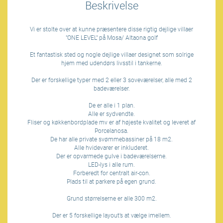
Beskrivelse
Vi er stolte over at kunne præsentere disse rigtig dejlige villaer
"ONE LEVEL" på Mosa/ Altaona golf
Et fantastisk sted og nogle dejlige villaer designet som solrige
hjem med udendørs livsstil i tankerne.
Der er forskellige typer med 2 eller 3 soveværelser, alle med 2
badeværelser.
De er alle i 1 plan.
Alle er sydvendte.
Fliser og køkkenbordplade mv er af højeste kvalitet og leveret af
Porcelanosa.
De har alle private svømmebassiner på 18 m2.
Alle hvidevarer er inkluderet.
Der er opvarmede gulve i badeværelserne.
LED-lys i alle rum.
Forberedt for centralt air-con.
Plads til at parkere på egen grund.
Grund størrelserne er alle 300 m2.
Der er 5 forskellige layout’s at vælge imellem.