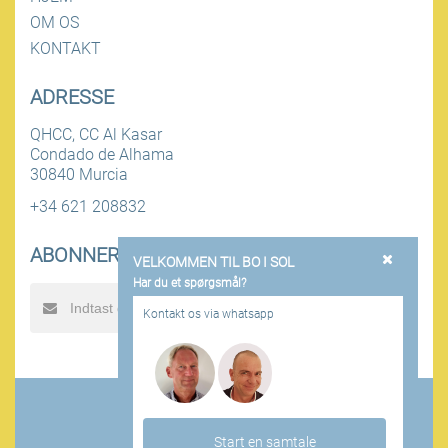
OM OS
KONTAKT
ADRESSE
QHCC, CC Al Kasar
Condado de Alhama
30840 Murcia
+34 621 208832
ABONNER PÅ NYHEDSBREV
VELKOMMEN TIL BO I SOL
Har du et spørgsmål?
SEND
Kontakt os via whatsapp
Boisol - Alle rettigheder forbeholdes
Persondata politik
Kontakt
Start en samtale