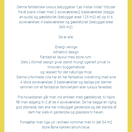
Denne fantastiske luksus bebyggelse “Las Vistas Villas” tilbyder
fra et plans villaer med 2 soveværelser,2 badeværelser (begge
en-suite) og gæstetoilet (bebygget areal 125 m2) et) op til 6
soveværelser, 4 badeværelser og gæstetoilet (bebygget areal
369 m2).
De er alle:
Energi venlige
Attraktivt design
Fantastisk layout med store rum.
Dets L-formet design giver størst muligt ugenert privat liv.
Innovativ byggemetode
og respekt for det naturlige miljø
Denne U-formede villa har en hel fantastisk indretning med sine
4 store soveværelser, 3 badeværelser og dejlige pøl danner
rammen om et fantastisk familiehjem eller luksus feriested.
Fra hoveddøren går man ind entreen med gæstetoilet, til højre
får man adgang til 2 af de 4 soveværelser. De har begge en rigtig
god størrelse, den ene har indbygget garderobe og det største af
dem har walk-in garderobe og glasdøre til haven.
Forsætter man lige ud i entreen kommer man til det 54 m2
store åbne køkken/alrum/stue.