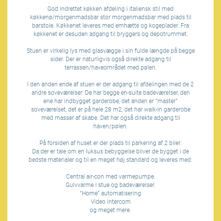
God indrettet køkken afdeling i italiensk stil med
køkkenø/morgenmadsbar stor morgenmadsbar med plads til
barstole. Køkkenet leveres med emhætte og kogeplader. Fra
køkkenet er desuden adgang til bryggers og depotrummet.
Stuen er virkelig lys med glasvægge i sin fulde længde på begge
sider. Der er naturligvis også direkte adgang til
terrassen/haveområdet med pølen.
I den anden ende af stuen er der adgang til afdelingen med de 2
andre soveværelser. De har begge en-suite badeværelser, den
ene har indbygget garderobe, det anden er ”master”
soveværelset, det er på hele 28 m2, det har walk-in garderobe
med masser af skabe. Det har også direkte adgang til
haven/pølen.
På forsiden af huset er der plads til parkering af 2 biler.
Da der er tale om en luksus bebyggelse bliver de bygget i de
bedste materialer og til en meget høj standard og leveres med:
Central air-con med varmepumpe.
Gulvvarme i stue og badeværelser.
”Home” automatisering
Video intercom
og meget mere.