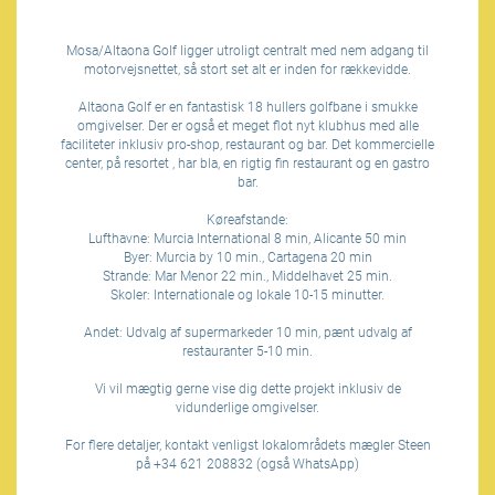
Mosa/Altaona Golf ligger utroligt centralt med nem adgang til
motorvejsnettet, så stort set alt er inden for rækkevidde.
Altaona Golf er en fantastisk 18 hullers golfbane i smukke
omgivelser. Der er også et meget flot nyt klubhus med alle
faciliteter inklusiv pro-shop, restaurant og bar. Det kommercielle
center, på resortet , har bla, en rigtig fin restaurant og en gastro
bar.
Køreafstande:
Lufthavne: Murcia International 8 min, Alicante 50 min
Byer: Murcia by 10 min., Cartagena 20 min
Strande: Mar Menor 22 min., Middelhavet 25 min.
Skoler: Internationale og lokale 10-15 minutter.
Andet: Udvalg af supermarkeder 10 min, pænt udvalg af
restauranter 5-10 min.
Vi vil mægtig gerne vise dig dette projekt inklusiv de
vidunderlige omgivelser.
For flere detaljer, kontakt venligst lokalområdets mægler Steen
på +34 621 208832 (også WhatsApp)