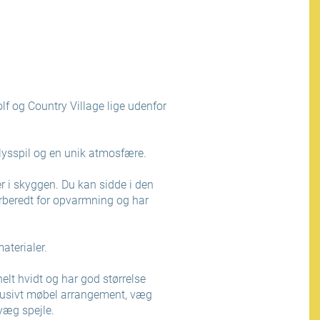
f og Country Village lige udenfor
 lysspil og en unik atmosfære.
r i skyggen. Du kan sidde i den
rberedt for opvarmning og har
aterialer.
helt hvidt og har god størrelse
lusivt møbel arrangement, væg
væg spejle.