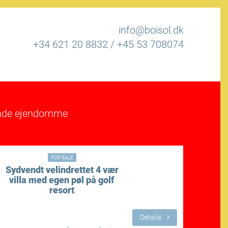
info@boisol.dk
+34 621 20 8832
/
+45 53 708074
rende ejendomme
544,000€
FOR SALE
Sydvendt velindrettet 4 vær
Ekslus
villa med egen pøl på golf
resort
Details