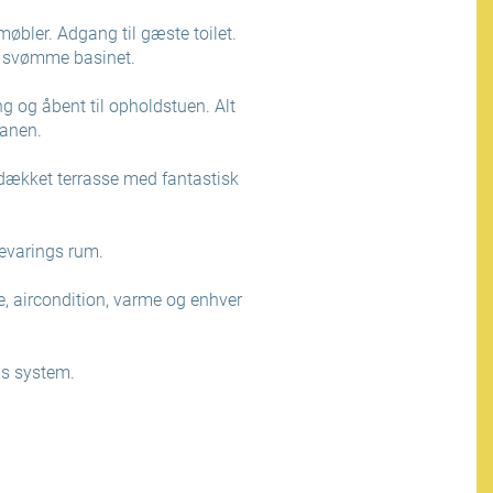
 møbler. Adgang til gæste toilet.
il svømme basinet.
 og åbent til opholdstuen. Alt
banen.
rdækket terrasse med fantastisk
bevarings rum.
, aircondition, varme og enhver
s system.