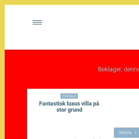
Beklager, denn
69,900€
1,075,000
FOR SALE
Fantastisk luxus villa på
stor grund
etails
Details