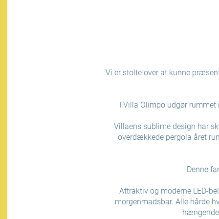
Vi er stolte over at kunne præse
I Villa Olimpo udgør rummet i
Villaens sublime design har sk
overdækkede pergola året run
Denne fan
Attraktiv og moderne LED-belys
morgenmadsbar. Alle hårde hv
hængende t