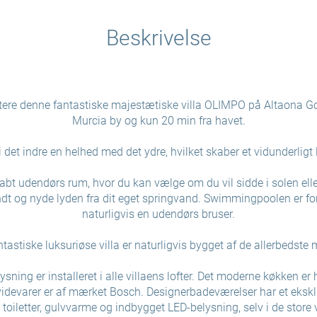
Beskrivelse
ntere denne fantastiske majestætiske villa OLIMPO på Altaona Gol
Murcia by og kun 20 min fra havet.
 det indre en helhed med det ydre, hvilket skaber et vidunderligt
abt udendørs rum, hvor du kan vælge om du vil sidde i solen elle
dt og nyde lyden fra dit eget springvand. Swimmingpoolen er fo
naturligvis en udendørs bruser.
tastiske luksuriøse villa er naturligvis bygget af de allerbedste m
ning er installeret i alle villaens lofter. Det moderne køkken er 
idevarer er af mærket Bosch. Designerbadeværelser har et eksk
oiletter, gulvvarme og indbygget LED-belysning, selv i de store 