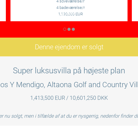
4 soveværelse/r
4 badeværelse/r
LÆS MERE
1,190,000 EUR
Denne ejendom er solgt
Super luksusvilla på højeste plan
os Y Mendigo, Altaona Golf and Country Vil
1,413,500 EUR / 10,601,250 DKK
r nu solgt, men i tilfælde af at du er nysgerrig, nedenfor finder 