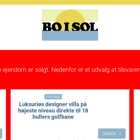
e ejendom er solgt. Nedenfor er et udvalg at tilsva
€
1,190,000€
FOR SALE
Luksuriøs designer villa på
højeste niveau direkte til 18
hullers golfbane
Details