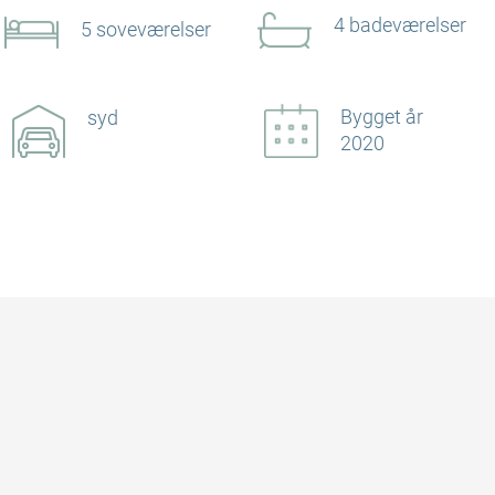
4 badeværelser
5 soveværelser
Bygget år
syd
2020