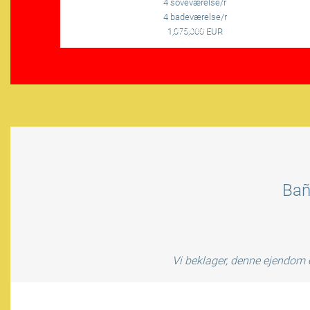
4 soveværelse/r
4 badeværelse/r
LÆS MERE
1,075,000 EUR
Bañ
Vi beklager, denne ejendom e