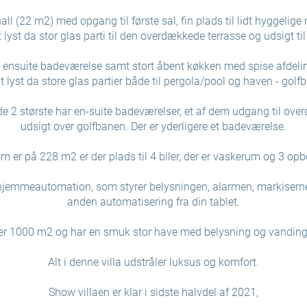
all (22 m2) med opgang til første sal, fin plads til lidt hyggelige
 lyst da stor glas parti til den overdækkede terrasse og udsigt t
 ensuite badeværelse samt stort åbent køkken med spise afdeling
gt lyst da store glas partier både til pergola/pool og haven - golf
de 2 største har en-suite badeværelser, et af dem udgang til ove
udsigt over golfbanen. Der er yderligere et badeværelse.
m er på 228 m2 er der plads til 4 biler, der er vaskerum og 3 op
hjemmeautomation, som styrer belysningen, alarmen, markiserne
anden automatisering fra din tablet.
er 1000 m2 og har en smuk stor have med belysning og vanding
Alt i denne villa udstråler luksus og komfort.
Show villaen er klar i sidste halvdel af 2021,