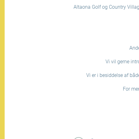
Altaona Golf og Country Village
Ande
Vi vil gerne int
Vi er i besiddelse af bå
For me