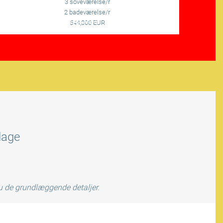
3 soveværelse/r
2 badeværelse/r
LÆS MERE
544,000 EUR
lage
du de grundlæggende detaljer.