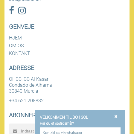
GENVEJE
HJEM
OM OS
KONTAKT
ADRESSE
QHCC, CC Al Kasar
Condado de Alhama
30840 Murcia
+34 621 208832
ABONNER PÅ NYHEDSBREV
VELKOMMEN TIL BO I SOL
Har du et spørgsmål?
SEND
Kontakt os via whatsapp