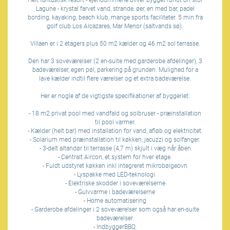
Helt fantastisk resort - ejendommene bliver bygget rundt on stor
Lagune - krystal farvet vand, strande, øer, en med bar, padel
bording, kayaking, beach klub, mange sports faciliteter. 5 min fra
golf club Los Alcazares, Mar Menor (saltvands sø).
Villaen er i 2 etagers plus 50 m2 kælder og 46 m2 sol terrasse.
Den har 3 soveværelser (2 en-suite med garderobe afdelinger), 3
badeværelser, egen pøl, parkering på grunden. Mulighed for a
lave kælder indtil flere værelser og et extra badeværelse.
Her er nogle af de vigtigste specifikationer af byggeriet:
- 18 m2 privat pool med vandfald og solbruser - præinstallation
til pool varmer.
- Kælder (helt bar) med installation for vand, afløb og elektricitet.
- Solarium med præinstallation til køkken, jacuzzi og solfanger.
- 3-delt altandør til terrasse (4,7 m) skjult i væg når åben
- Centralt Aircon, et system for hver etage.
- Fuldt udstyret køkken inkl integreret mikrobølgeovn
- Lyspakke med LED-teknologi.
- Elektriske skodder i soveværelserne
- Gulvvarme i badeværelserne
- Home automatisering
- Garderobe afdelinger i 2 soveværelser som også har en-suite
badeværelser.
- IndbyggerBBQ.