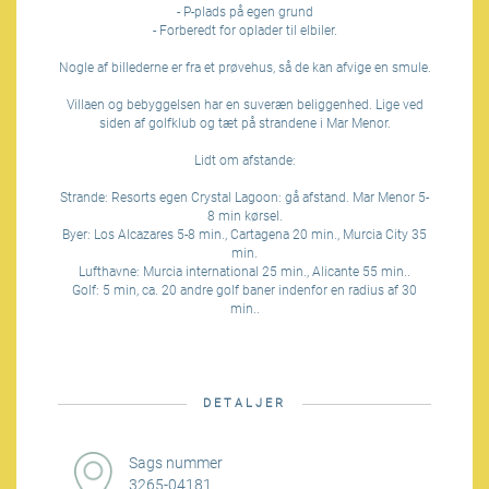
- P-plads på egen grund
- Forberedt for oplader til elbiler.
Nogle af billederne er fra et prøvehus, så de kan afvige en smule.
Villaen og bebyggelsen har en suveræn beliggenhed. Lige ved
siden af golfklub og tæt på strandene i Mar Menor.
Lidt om afstande:
Strande: Resorts egen Crystal Lagoon: gå afstand. Mar Menor 5-
8 min kørsel.
Byer: Los Alcazares 5-8 min., Cartagena 20 min., Murcia City 35
min.
Lufthavne: Murcia international 25 min., Alicante 55 min..
Golf: 5 min, ca. 20 andre golf baner indenfor en radius af 30
min..
DETALJER
Sags nummer
3265-04181