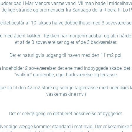
udder bad I Mar Menors varme vand. Vil man bade i middelhavet 
r dejlige strande og promenader fra Santiago de la Ribera til Lo 
ektet består af 10 luksus halve dobbelthuse med 3 soveværelse
e med åbent køkken. Køkken har morgenmadsbar og alt i hårde h
et af de 3 soveværelser og et af de 3 badværelser.
Der er naturligvis udgang til haven med den 11 m2 pøl.
som indeholder 2 soveværelser det ene med indbyggede skabe, det
”walk in” garderobe, eget badeværelse og terrasse.
ppe op til den 42 m2 store og solrige tagterrasse med udendørs 
vaskemaskine mv.)
Det er selvfølgelig en detaljeret beskrivelse af byggeriet.
dvendige vægge kommer standard i mat hvid. Der er keramiske fli