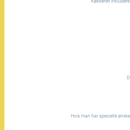
Køkkenet inkludere
D
Hvis man har specielle ønsker