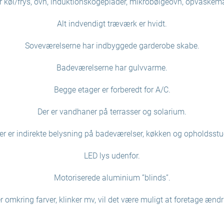
r køl/frys, ovn, induktionskogeplader, mikrobølgeovn, opvaske
Alt indvendigt træværk er hvidt.
Soveværelserne har indbyggede garderobe skabe.
Badeværelserne har gulvvarme.
Begge etager er forberedt for A/C.
Der er vandhaner på terrasser og solarium.
er er indirekte belysning på badeværelser, køkken og opholdsstu
LED lys udenfor.
Motoriserede aluminium ”blinds”.
 omkring farver, klinker mv, vil det være muligt at foretage æn