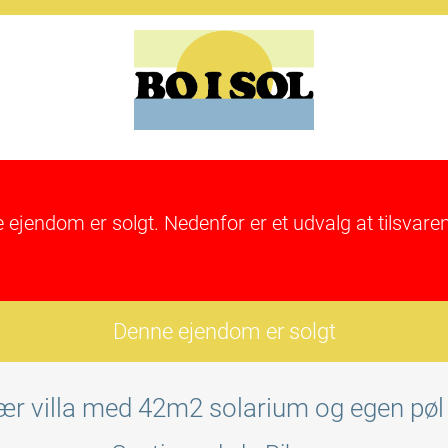
e ejendom er solgt. Nedenfor er et udvalg at tilsva
Denne ejendom er solgt
r villa med 42m2 solarium og egen pøl i