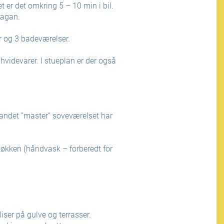
er det omkring 5 – 10 min i bil.
Pagan.
r og 3 badeværelser.
videvarer. I stueplan er der også
 andet ”master” soveværelset har
køkken (håndvask – forberedt for
ser på gulve og terrasser.