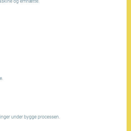
maskine og emhætte.
e.
dringer under bygge processen.