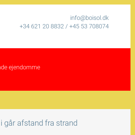
info@boisol.dk
+34 621 20 8832
/
+45 53 708074
rende ejendomme
 går afstand fra strand