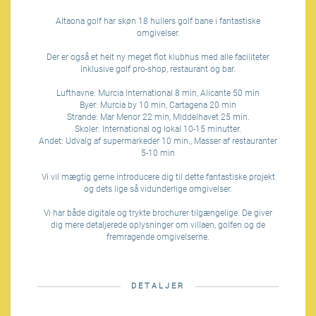
Altaona golf har skøn 18 hullers golf bane i fantastiske
omgivelser.
Der er også et helt ny meget flot klubhus med alle faciliteter
inklusive golf pro-shop, restaurant og bar.
Lufthavne: Murcia International 8 min, Alicante 50 min
Byer: Murcia by 10 min, Cartagena 20 min
Strande: Mar Menor 22 min, Middelhavet 25 min.
Skoler: International og lokal 10-15 minutter.
Andet: Udvalg af supermarkeder 10 min., Masser af restauranter
5-10 min
Vi vil mægtig gerne introducere dig til dette fantastiske projekt
og dets lige så vidunderlige omgivelser.
Vi har både digitale og trykte brochurer tilgængelige. De giver
dig mere detaljerede oplysninger om villaen, golfen og de
fremragende omgivelserne.
DETALJER