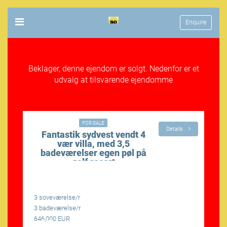
Enquire
Beklager, denne ejendom er solgt. Nedenfor er et
udvalg at tilsvarende ejendomme
00€
646,000€
FOR SALE
Details
Fantastik sydvest vendt 4
vær villa, med 3,5
badeværelser egen pøl på
golf resort
3 soveværelse/r
2
3 badeværelse/r
2
646,000 EUR
4
LÆS MERE
LÆS 