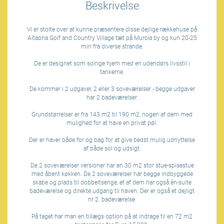
Beskrivelse
Vi er stolte over at kunne præsentere disse dejlige rækkehuse på
Altaona Golf and Country Village tæt på Murcia by og kun 20-25
min fra diverse strande.
De er designet som solrige hjem med en udendørs livsstil i
tankerne.
De kommer i 2 udgaver, 2 eller 3 soveværelser - begge udgaver
har 2 badeværelser.
Grundstørrelser er fra 143 m2 til 190 m2, nogen af dem med
mulighed for at have en privat pøl.
Der er haver både for og bag for at give bedst mulig udnyttelse
af både sol og udsigt.
De 2 soveværelser versioner har en 30 m2 stor stue-spisestue
med åbent køkken. De 2 soveværelser har begge indbyggede
skabe og plads til dobbeltsenge, et af dem har også én-suite
badeværelse og direkte udgang til haven. Der er også et dejligt
nr 2. badeværelse.
På taget har man en tillægs option på at indrage til en 72 m2