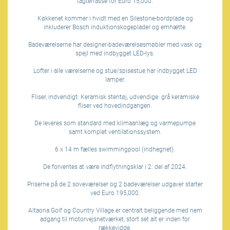
tagterrasse for Euro 15,000.
Køkkenet kommer i hvidt med en Silestone-bordplade og
inkluderer Bosch induktionskogeplader og emhætte.
Badeværelserne har designer-badeværelsesmøbler med vask og
spejl med indbygget LED-lys.
Lofter i alle værelserne og stue/spisestue har indbygget LED
lamper.
Fliser, indvendigt: Keramisk stentøj, udvendige: grå keramiske
fliser ved hovedindgangen.
De leveres som standard med klimaanlæg og varmepumpe
samt komplet ventilationssystem.
6 x 14 m fælles swimmingpool (indhegnet).
De forventes at være indflytningsklar i 2. del af 2024.
Priserne på de 2 soveværelser og 2 badeværelser udgaver starter
ved Euro 195,000.
Altaona Golf og Country Village er centralt beliggende med nem
adgang til motorvejsnetværket, stort set alt er inden for
rækkevidde.