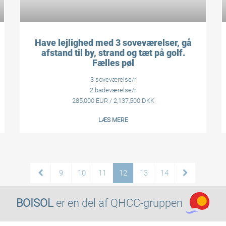
Have lejlighed med 3 soveværelser, gå
afstand til by, strand og tæt på golf.
Fælles pøl
3 soveværelse/r
2 badeværelse/r
285,000 EUR / 2,137,500 DKK
LÆS MERE
9
10
11
12
13
14
BOISOL
er en del af
QHCC-gruppen