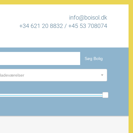
info@boisol.dk
+34 621 20 8832
/
+45 53 708074
Søg Bolig
Badeværelser