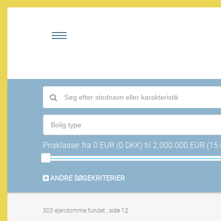
Bolig type
Prisklasse:
fra
0 EUR (0 DKK)
til
2.000.000 EUR (15
ANDRE SØGEKRITERIER
303 ejendomme fundet
, side 12