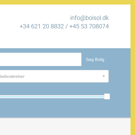
info@boisol.dk
+34 621 20 8832
/
+45 53 708074
Søg Bolig
Badeværelser