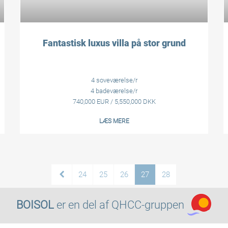
Fantastisk luxus villa på stor grund
4 soveværelse/r
4 badeværelse/r
740,000 EUR / 5,550,000 DKK
LÆS MERE
24
25
26
27
28
BOISOL
er en del af
QHCC-gruppen