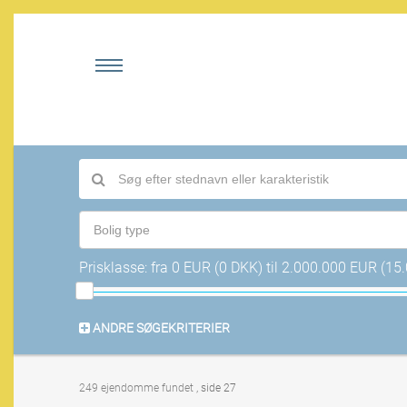
Bolig type
Prisklasse:
fra
0 EUR (0 DKK)
til
2.000.000 EUR (15
ANDRE SØGEKRITERIER
249 ejendomme fundet
, side 27