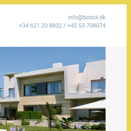
info@boisol.dk
+34 621 20 8832
/
+45 53 708074