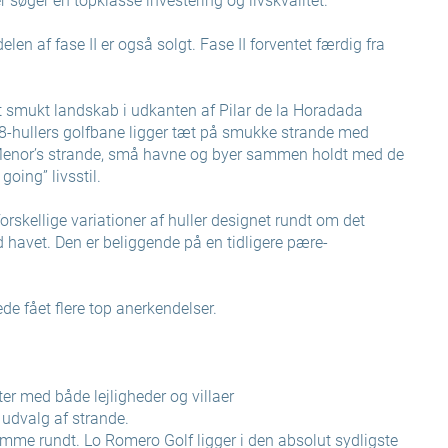
 søger en topklasse investering og livskvalitet.
elen af fase II er også solgt. Fase II forventet færdig fra
et smukt landskab i udkanten af Pilar de la Horadada
n 18-hullers golfbane ligger tæt på smukke strande med
 Menor’s strande, små havne og byer sammen holdt med de
oing” livsstil.
orskellige variationer af huller designet rundt om det
avet. Den er beliggende på en tidligere pære-
de fået flere top anerkendelser.
r med både lejligheder og villaer
 udvalg af strande.
omme rundt. Lo Romero Golf ligger i den absolut sydligste