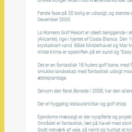
unikke boliger rettet mod krævende kunder, der
Første fase på 20 bolig er udsolgt, og største d
December 2020.
Lo Romero Golf Resort er ideelt beliggende i 
(Alicante), lige i hjertet af Costa Blanca. De
krystalklart vand. Både Middelhavet og Mar
milde klima er opskriften på en sund og ”Easy g
Det er en fantastisk 18 hulers golf bane, med f
smukke landsskab med fantastisk udsigt mod h
æbleplantage.
Selvom den først åbnede i 2008, har den allere
Der er hyggelig restaurant/bar og golf shop.
Ejendoms mæssigt er der nyopførte og projekte
Området er fantastisk, tæt på havet med stort
Godt netværk af veje, så nemt og hurtigt at k