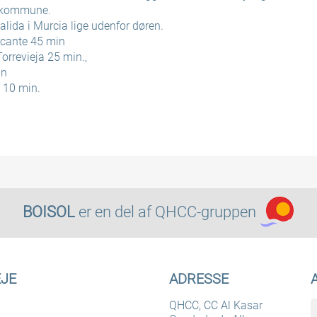
a kommune.
lida i Murcia lige udenfor døren.
icante 45 min
revieja 25 min.,
n
10 min.
BOISOL
er en del af
QHCC-gruppen
JE
ADRESSE
QHCC, CC Al Kasar