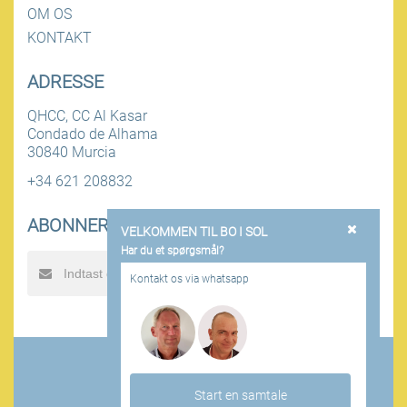
OM OS
KONTAKT
ADRESSE
QHCC, CC Al Kasar
Condado de Alhama
30840 Murcia
+34 621 208832
ABONNER PÅ NYHEDSBREV
VELKOMMEN TIL BO I SOL
Har du et spørgsmål?
SEND
Kontakt os via whatsapp
Boisol - Alle rettigheder forbeholdes
Persondata politik
Kontakt
Start en samtale