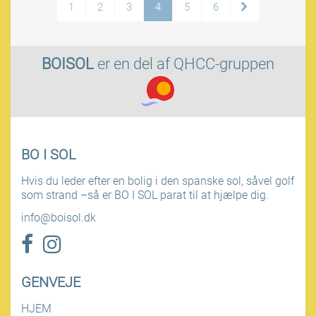
1
2
3
4
5
6
BOISOL
er en del af
QHCC-gruppen
BO I SOL
Hvis du leder efter en bolig i den spanske sol, såvel golf
som strand –så er BO I SOL parat til at hjælpe dig.
info@boisol.dk
GENVEJE
HJEM